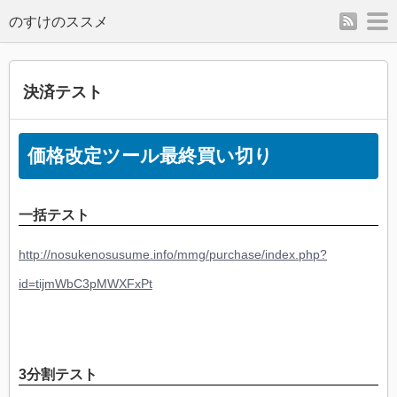
rss
m
のすけのススメ
決済テスト
価格改定ツール最終買い切り
一括テスト
http://nosukenosusume.info/mmg/purchase/index.php?
id=tijmWbC3pMWXFxPt
3分割テスト