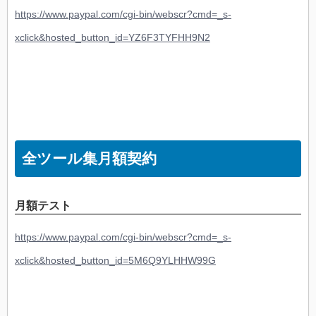
https://www.paypal.com/cgi-bin/webscr?cmd=_s-
xclick&hosted_button_id=YZ6F3TYFHH9N2
全ツール集月額契約
月額テスト
https://www.paypal.com/cgi-bin/webscr?cmd=_s-
xclick&hosted_button_id=5M6Q9YLHHW99G