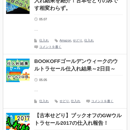
入れ結果を紹介！古本せどりのみで
す相変わらず。
05.07
…
仕入れ
Amazon
,
せどり
,
仕入れ
コメントを書く
BOOKOFFゴールデンウィークのウ
ルトラセール仕入れ結果～2日目～
05.05
…
仕入れ
せどり
,
仕入れ
コメントを書く
【古本せどり】ブックオフのGWウル
トラセール2017の仕入れ報告！