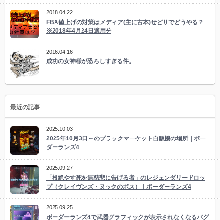
2018.04.22
FBA値上げの対策はメディア(主に古本)せどりでどうやる？
※2018年4月24日適用分
2016.04.16
成功の女神様が恐ろしすぎる件。
最近の記事
2025.10.03
2025年10月3日～のブラックマーケット自販機の場所｜ボー
ダーランズ4
2025.09.27
「根絶やす死を無慈悲に告げる者」のレジェンダリードロッ
プ（クレイヴンズ・ヌックのボス）｜ボーダーランズ4
2025.09.25
ボーダーランズ4で武器グラフィックが表示されなくなるバグ