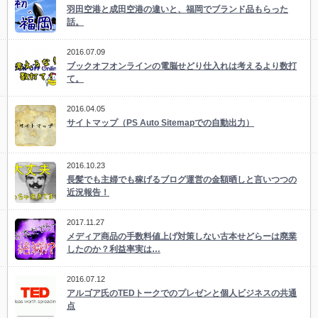
羽田空港と成田空港の違いと、福岡でブランド品もらった
話。
2016.07.09
ブックオフオンラインの電脳せどり仕入れは考えるより数打
て。
2016.04.05
サイトマップ（PS Auto Sitemapでの自動出力）
2016.10.23
長髪でも主婦でも稼げるブログ運営の金額晒しと言いつつの
近況報告！
2017.11.27
メディア商品の手数料値上げ対策しない古本せどらーは廃業
したのか？利益率実は…
2016.07.12
アルゴア氏のTEDトークでのプレゼンと個人ビジネスの共通
点