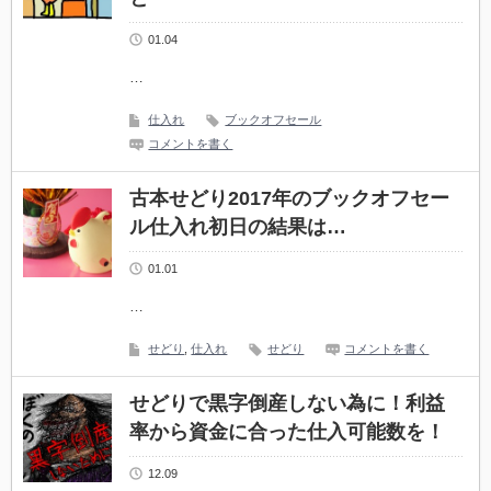
01.04
…
仕入れ
ブックオフセール
コメントを書く
古本せどり2017年のブックオフセー
ル仕入れ初日の結果は…
01.01
…
せどり
,
仕入れ
せどり
コメントを書く
せどりで黒字倒産しない為に！利益
率から資金に合った仕入可能数を！
12.09