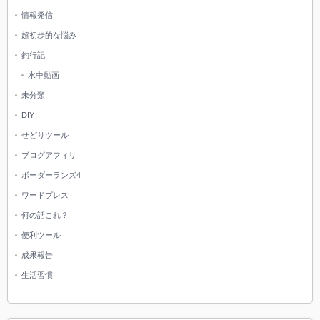
情報発信
超初歩的な悩み
釣行記
水中動画
未分類
DIY
せどりツール
ブログアフィリ
ボーダーランズ4
ワードプレス
何の話これ？
便利ツール
成果報告
生活習慣