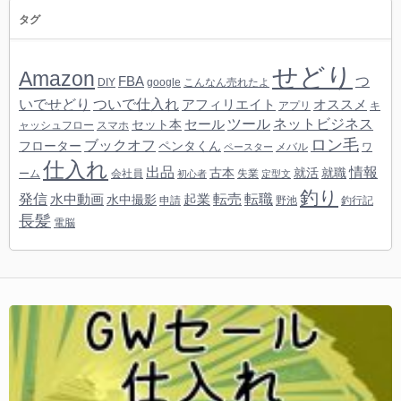
タグ
せどり
Amazon
つ
FBA
DIY
google
こんなん売れたよ
いでせどり
ついで仕入れ
アフィリエイト
オススメ
アプリ
キ
ツール
ネットビジネス
セール
セット本
ャッシュフロー
スマホ
ロン毛
ブックオフ
フローター
ペンタくん
メバル
ワ
ペースター
仕入れ
出品
情報
古本
就活
就職
ーム
会社員
失業
初心者
定型文
釣り
転売
発信
転職
水中動画
起業
水中撮影
申請
野池
釣行記
長髪
電脳