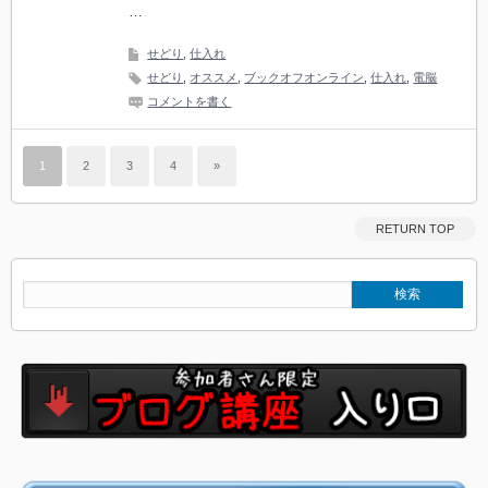
…
せどり
,
仕入れ
せどり
,
オススメ
,
ブックオフオンライン
,
仕入れ
,
電脳
コメントを書く
1
2
3
4
»
RETURN TOP