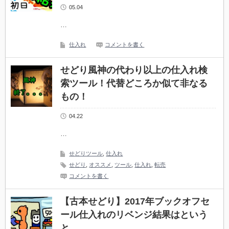
05.04
…
仕入れ
コメントを書く
せどり風神の代わり以上の仕入れ検
索ツール！代替どころか似て非なる
もの！
04.22
…
せどりツール
,
仕入れ
せどり
,
オススメ
,
ツール
,
仕入れ
,
転売
コメントを書く
【古本せどり】2017年ブックオフセ
ール仕入れのリベンジ結果はという
と