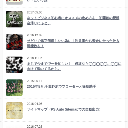
い？という話
2017.05.03
ネットビジネス初心者にオススメの進め方を、初開催の懇親
会帰りにふと。
2016.12.09
せどりで黒字倒産しない為に！利益率から資金に合った仕入
可能数を！
2018.11.02
まじで今までで一番忙しい！ 何故なら◯◯◯◯◯。◯◯に
向けて動いてるから。
2015.05.11
2015年5月.千葉野池でフローターと撮影助手
2016.04.05
サイトマップ（PS Auto Sitemapでの自動出力）
2016.07.26