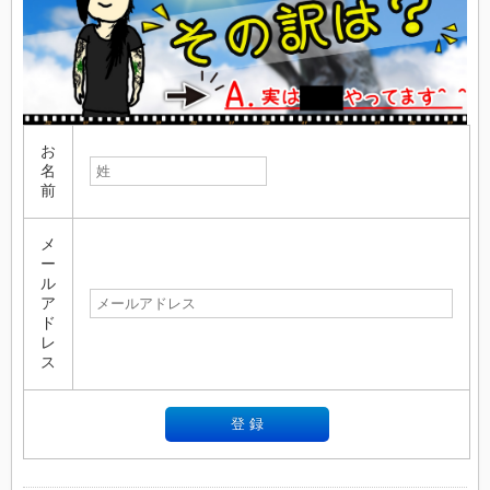
お
名
前
メ
ー
ル
ア
ド
レ
ス