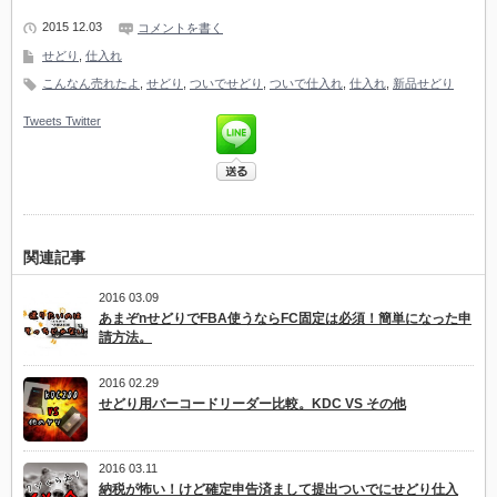
2015 12.03
コメントを書く
せどり
,
仕入れ
こんなん売れたよ
,
せどり
,
ついでせどり
,
ついで仕入れ
,
仕入れ
,
新品せどり
Tweets
Twitter
関連記事
2016 03.09
あまぞnせどりでFBA使うならFC固定は必須！簡単になった申
請方法。
2016 02.29
せどり用バーコードリーダー比較。KDC VS その他
2016 03.11
納税が怖い！けど確定申告済まして提出ついでにせどり仕入