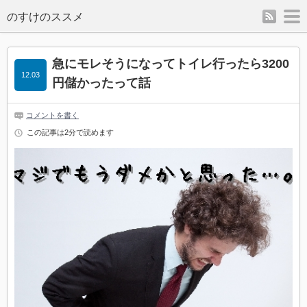
rss
m
のすけのススメ
急にモレそうになってトイレ行ったら3200
12.03
円儲かったって話
コメントを書く
この記事は2分で読めます