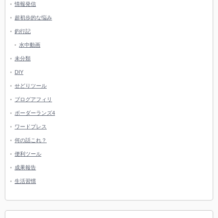
情報発信
超初歩的な悩み
釣行記
水中動画
未分類
DIY
せどりツール
ブログアフィリ
ボーダーランズ4
ワードプレス
何の話これ？
便利ツール
成果報告
生活習慣