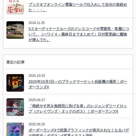
ブックオフオンライン電脳ツールで仕入れして自分の首絞め
た・・・。
2018.11.25
5スターディナークルーズのドレスコードや雰囲気・客層につ
いて。（ハワイ４～最終日までまとめて）日付変更線に魔物
が潜んでた。
最近の記事
2025.10.03
2025年10月3日～のブラックマーケット自販機の場所｜ボー
ダーランズ4
2025.09.27
「根絶やす死を無慈悲に告げる者」のレジェンダリードロッ
プ（クレイヴンズ・ヌックのボス）｜ボーダーランズ4
2025.09.25
ボーダーランズ4で武器グラフィックが表示されなくなるバグ
の対処法｜ボダラン4武器イラスト消失