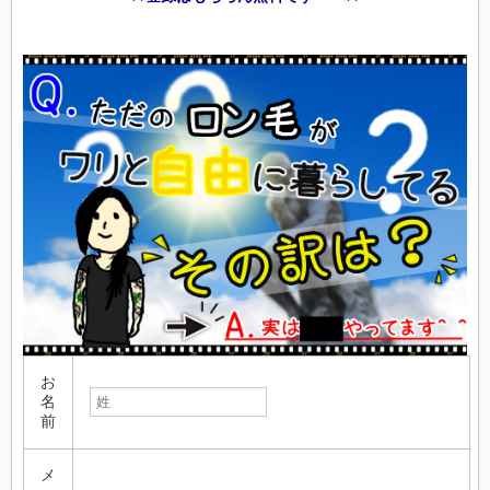
お
名
前
メ