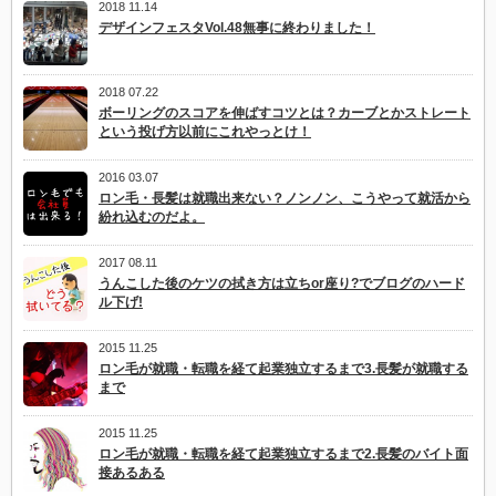
2018 11.14
デザインフェスタVol.48無事に終わりました！
2018 07.22
ボーリングのスコアを伸ばすコツとは？カーブとかストレート
という投げ方以前にこれやっとけ！
2016 03.07
ロン毛・長髪は就職出来ない？ノンノン、こうやって就活から
紛れ込むのだよ。
2017 08.11
うんこした後のケツの拭き方は立ちor座り?でブログのハード
ル下げ!
2015 11.25
ロン毛が就職・転職を経て起業独立するまで3.長髪が就職する
まで
2015 11.25
ロン毛が就職・転職を経て起業独立するまで2.長髪のバイト面
接あるある