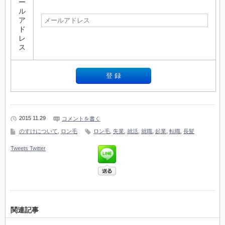
ー
ル
ア
ド
レ
ス
2015 11.29
コメントを書く
のすけについて
,
ロン毛
ロン毛
,
失業
,
就活
,
就職
,
起業
,
転職
,
長髪
Tweets
Twitter
関連記事