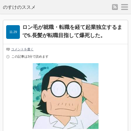
rss
m
のすけのススメ
ロン毛が就職・転職を経て起業独立するま
11.29
で5.長髪が転職目指して爆死した。
コメントを書く
この記事は3分で読めます