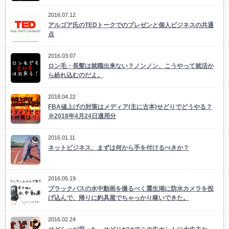
2016.07.12
アルゴア氏のTEDトークでのプレゼンと個人ビジネスの共通
点
2016.03.07
ロン毛・長髪は就職出来ない？ノンノン、こうやって就活か
ら紛れ込むのだよ。
2018.04.22
FBA値上げの対策はメディア(主に古本)せどりでどうやる？
※2018年4月24日適用分
2016.01.11
ネットビジネス、まずは何から手を付けるべきか？
2016.05.19
ブラックバスの水中動画を撮るべく震生湖に防水カメラを投
げ込んで、帰りに釣具屋でちゃっかり稼いできた。
2016.02.24