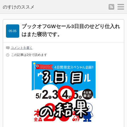
rss
m
のすけのススメ
ブックオフGWセール3日目のせどり仕入れ
05.05
はまた寝坊です。
コメントを書く
この記事は2分で読めます