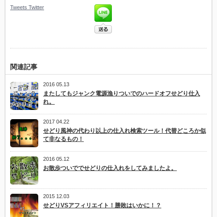
Tweets
Twitter
関連記事
2016 05.13
またしてもジャンク電源漁りついでのハードオフせどり仕入
れ。
2017 04.22
せどり風神の代わり以上の仕入れ検索ツール！代替どころか似
て非なるもの！
2016 05.12
お散歩ついででせどりの仕入れをしてみましたよ。
2015 12.03
せどりVSアフィリエイト！勝敗はいかに！？