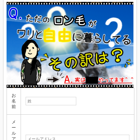
お
名
前
メ
ー
ル
ア