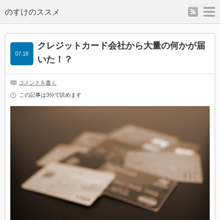
rss
m
のすけのススメ
クレジットカード会社から大量の何かが届
07.18
いた！？
コメントを書く
この記事は3分で読めます