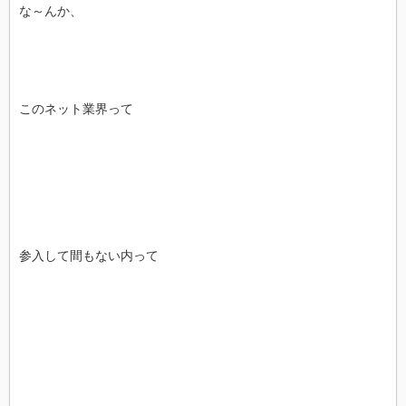
な～んか、
このネット業界って
参入して間もない内って