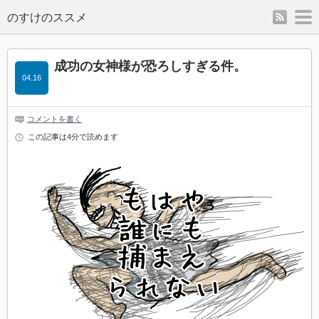
rss
m
のすけのススメ
成功の女神様が恐ろしすぎる件。
04.16
コメントを書く
この記事は4分で読めます