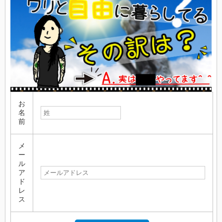
お
名
前
メ
ー
ル
ア
ド
レ
ス