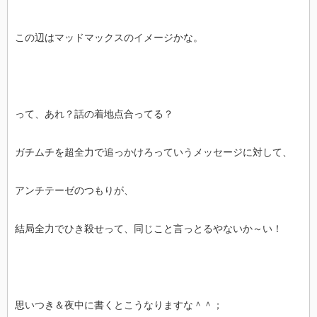
この辺はマッドマックスのイメージかな。
って、あれ？話の着地点合ってる？
ガチムチを超全力で追っかけろっていうメッセージに対して、
アンチテーゼのつもりが、
結局全力でひき殺せって、同じこと言っとるやないか～い！
思いつき＆夜中に書くとこうなりますな＾＾；